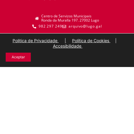
Centro de Servizos Municipais
Ronda da Muralla 197. 27002 Lugo
982 297 249
arquivo@lugo.gal
Politica de Privacidade
|
Política de Cookies
|
Accesibilidade
Aceptar