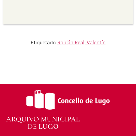
seu uso.
Non comercial —
Non pode utilizar este material
para propósitos comerciais.
Sen derivadas —
Se vostede remestura,
transforma ou recrea sobre o material, non pode
distribuír o material modificado.
Sen restricións adicionais —
Non pode aplicar
termos legais ou medidas tecnolóxicas que
Roldán Real, Valentín
Etiquetado
legalmente impidan a outros facer algo que a
licenza permite.
ARQUIVO MUNICIPAL
DE
LUGO