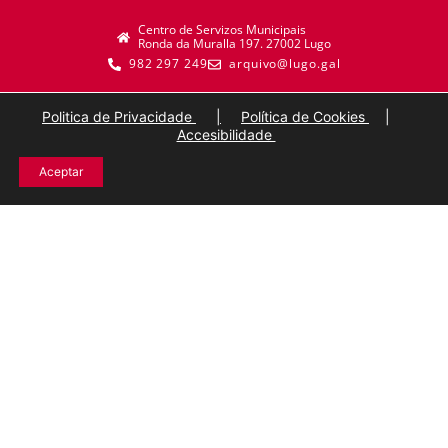
Centro de Servizos Municipais
Ronda da Muralla 197. 27002 Lugo
982 297 249
arquivo@lugo.gal
Politica de Privacidade
|
Política de Cookies
|
Accesibilidade
Aceptar