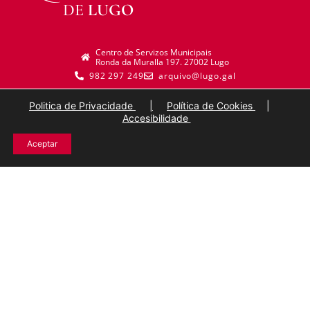
DE
LUGO
Centro de Servizos Municipais
Ronda da Muralla 197. 27002 Lugo
982 297 249
arquivo@lugo.gal
Politica de Privacidade
|
Política de Cookies
|
Accesibilidade
Aceptar