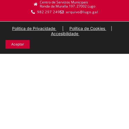
Centro de Servizos Municipais
Ronda da Muralla 197. 27002 Lugo
982 297 249
arquivo@lugo.gal
Politica de Privacidade
|
Política de Cookies
|
Accesibilidade
Aceptar