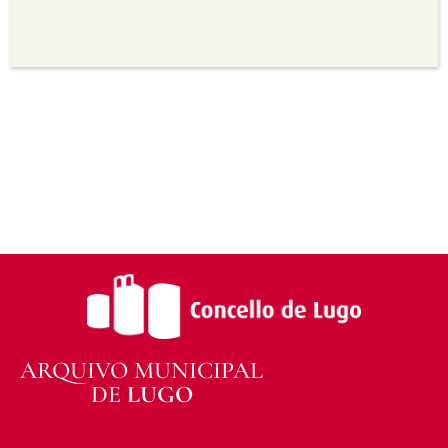
para propósitos comerciais.
Sen derivadas —
Se vostede remestura,
transforma ou recrea sobre o material, non pode
distribuír o material modificado.
Sen restricións adicionais —
Non pode aplicar
termos legais ou medidas tecnolóxicas que
legalmente impidan a outros facer algo que a
licenza permite.
ARQUIVO MUNICIPAL
DE
LUGO