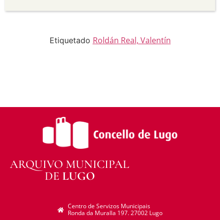
Sen derivadas —
Se vostede remestura,
transforma ou recrea sobre o material, non pode
distribuír o material modificado.
Sen restricións adicionais —
Non pode aplicar
termos legais ou medidas tecnolóxicas que
Roldán Real, Valentín
Etiquetado
legalmente impidan a outros facer algo que a
licenza permite.
ARQUIVO MUNICIPAL
DE
LUGO
Centro de Servizos Municipais
Ronda da Muralla 197. 27002 Lugo