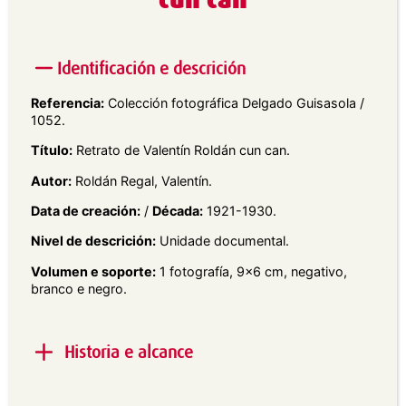
cun can
Identificación e descrición
Referencia:
Colección fotográfica Delgado Guisasola /
1052.
Título:
Retrato de Valentín Roldán cun can.
Autor:
Roldán Regal, Valentín.
Data de creación:
/
Década:
1921-1930.
Nivel de descrición:
Unidade documental.
Volumen e soporte:
1 fotografía, 9×6 cm, negativo,
branco e negro.
Historia e alcance
Alcance e contido:
Retrato exterior en plano xeral