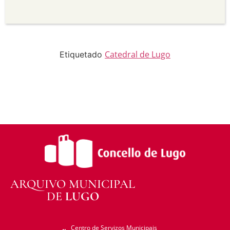
Sen derivadas —
Se vostede remestura,
transforma ou recrea sobre o material, non pode
distribuír o material modificado.
Sen restricións adicionais —
Non pode aplicar
termos legais ou medidas tecnolóxicas que
legalmente impidan a outros facer algo que a
Catedral de Lugo
Etiquetado
licenza permite.
ARQUIVO MUNICIPAL
DE
LUGO
Centro de Servizos Municipais