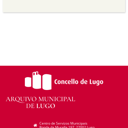
Sen derivadas —
Se vostede remestura,
transforma ou recrea sobre o material, non pode
distribuír o material modificado.
Sen restricións adicionais —
Non pode aplicar
termos legais ou medidas tecnolóxicas que
legalmente impidan a outros facer algo que a
licenza permite.
ARQUIVO MUNICIPAL
DE
LUGO
Centro de Servizos Municipais
Ronda da Muralla 197. 27002 Lugo