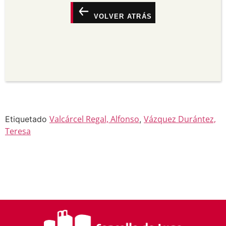
suxerir que o licenciante o apoia a vostede ou o
seu uso.
VOLVER ATRÁS
Non comercial —
Non pode utilizar este material
para propósitos comerciais.
Sen derivadas —
Se vostede remestura,
transforma ou recrea sobre o material, non pode
distribuír o material modificado.
Sen restricións adicionais —
Non pode aplicar
termos legais ou medidas tecnolóxicas que
legalmente impidan a outros facer algo que a
licenza permite.
Valcárcel Regal, Alfonso
Vázquez Durántez,
Etiquetado
,
Teresa