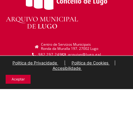
ARQUIVO MUNICIPAL
DE
LUGO
Centro de Servizos Municipais
Ronda da Muralla 197. 27002 Lugo
982 297 249
arquivo@lugo.gal
Politica de Privacidade
|
Política de Cookies
|
Accesibilidade
Aceptar