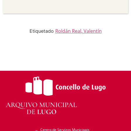
para propósitos comerciais.
Sen derivadas —
Se vostede remestura,
transforma ou recrea sobre o material, non pode
distribuír o material modificado.
Sen restricións adicionais —
Non pode aplicar
termos legais ou medidas tecnolóxicas que
Roldán Real, Valentín
Etiquetado
legalmente impidan a outros facer algo que a
licenza permite.
ARQUIVO MUNICIPAL
DE
LUGO
Centro de Servizos Municipais