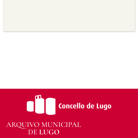
seu uso.
Non comercial —
Non pode utilizar este material
para propósitos comerciais.
Sen derivadas —
Se vostede remestura,
transforma ou recrea sobre o material, non pode
distribuír o material modificado.
Sen restricións adicionais —
Non pode aplicar
termos legais ou medidas tecnolóxicas que
legalmente impidan a outros facer algo que a
licenza permite.
ARQUIVO MUNICIPAL
DE
LUGO