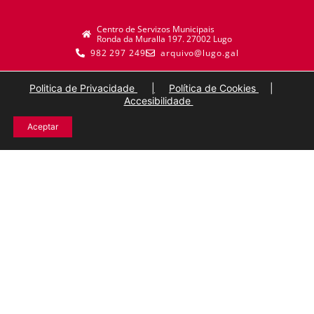
Centro de Servizos Municipais
Ronda da Muralla 197. 27002 Lugo
982 297 249
arquivo@lugo.gal
Politica de Privacidade
|
Política de Cookies
|
Accesibilidade
Aceptar