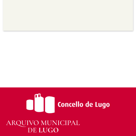
seu uso.
Non comercial —
Non pode utilizar este material
para propósitos comerciais.
Sen derivadas —
Se vostede remestura,
transforma ou recrea sobre o material, non pode
distribuír o material modificado.
Sen restricións adicionais —
Non pode aplicar
termos legais ou medidas tecnolóxicas que
legalmente impidan a outros facer algo que a
licenza permite.
ARQUIVO MUNICIPAL
DE
LUGO