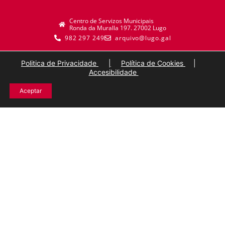
Centro de Servizos Municipais
Ronda da Muralla 197. 27002 Lugo
982 297 249
arquivo@lugo.gal
Politica de Privacidade
|
Política de Cookies
|
Accesibilidade
Aceptar