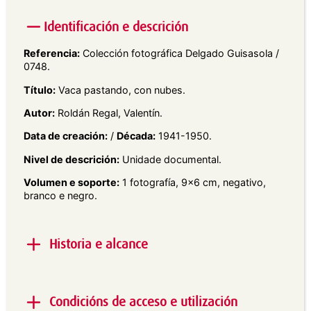
Identificación e descrición
Referencia:
Colección fotográfica Delgado Guisasola /
0748.
Título:
Vaca pastando, con nubes.
Autor:
Roldán Regal, Valentín.
Data de creación:
/
Década:
1941-1950.
Nivel de descrición:
Unidade documental.
Volumen e soporte:
1 fotografía, 9×6 cm, negativo,
branco e negro.
Historia e alcance
Alcance e contido:
Vista en plano xeral dunha vaca
pastando ao carón dun carro, con árbores detrás, e
Condicións de acceso e utilización
nubes no ceo.