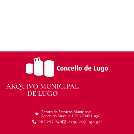
distribuír o material modificado.
Sen restricións adicionais —
Non pode aplicar
termos legais ou medidas tecnolóxicas que
legalmente impidan a outros facer algo que a
licenza permite.
ARQUIVO MUNICIPAL
DE
LUGO
Centro de Servizos Municipais
Ronda da Muralla 197. 27002 Lugo
982 297 249
arquivo@lugo.gal