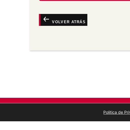
Atribución —
Debe dar o recoñecemento 
vínculo á licenza e indicar se se fixeron
calquera maneira razoábel pero non de m
o licenciante o apoia a vostede ou o seu
VOLVER ATRÁS
Non comercial —
Non pode utilizar este 
comerciais.
Sen derivadas —
Se vostede remestura, 
material, non pode distribuír o material 
Sen restricións adicionais —
Non pode ap
medidas tecnolóxicas que legalmente imp
a licenza permite.
Politica de P