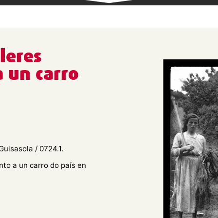
leres
 un carro
uisasola / 0724.1.
to a un carro do país en