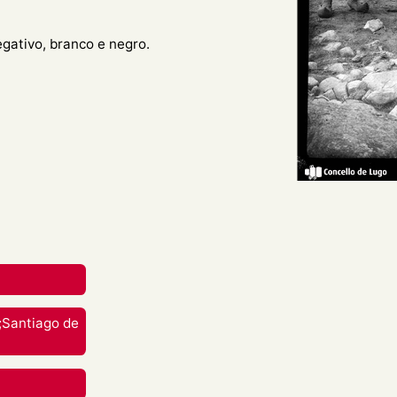
egativo, branco e negro.
no xeral de dúas mulleres
ro.
reative Commons Attribution-
nal.
rial en calquera medio ou
;Santiago de
berdades mentres vostede