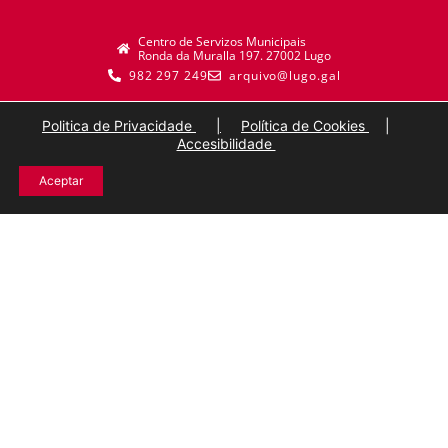
Centro de Servizos Municipais
Ronda da Muralla 197. 27002 Lugo
982 297 249
arquivo@lugo.gal
Politica de Privacidade
|
Política de Cookies
|
Accesibilidade
Aceptar