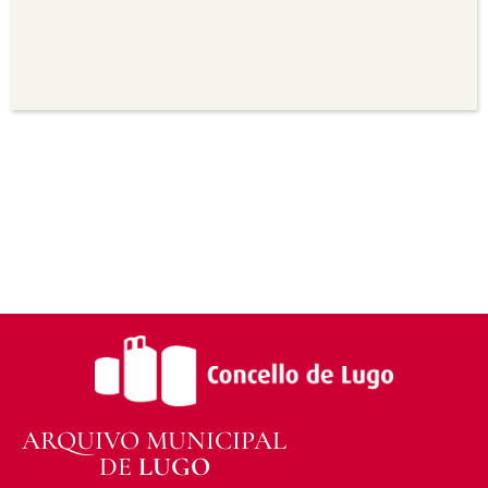
seu uso.
Non comercial —
Non pode utilizar este material
para propósitos comerciais.
Sen derivadas —
Se vostede remestura,
transforma ou recrea sobre o material, non pode
distribuír o material modificado.
Sen restricións adicionais —
Non pode aplicar
termos legais ou medidas tecnolóxicas que
legalmente impidan a outros facer algo que a
licenza permite.
ARQUIVO MUNICIPAL
DE
LUGO