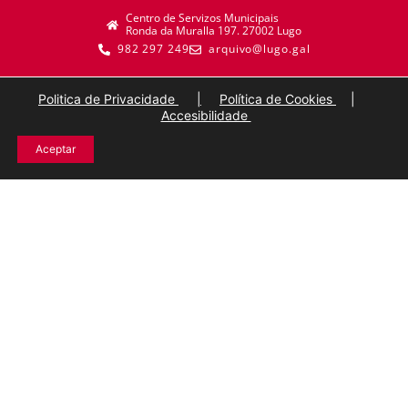
Centro de Servizos Municipais
Ronda da Muralla 197. 27002 Lugo
982 297 249
arquivo@lugo.gal
Politica de Privacidade
|
Política de Cookies
|
Accesibilidade
Aceptar