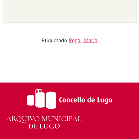
para propósitos comerciais.
Sen derivadas —
Se vostede remestura,
transforma ou recrea sobre o material, non pode
distribuír o material modificado.
Sen restricións adicionais —
Non pode aplicar
termos legais ou medidas tecnolóxicas que
legalmente impidan a outros facer algo que a
Regal, María
Etiquetado
licenza permite.
ARQUIVO MUNICIPAL
DE
LUGO