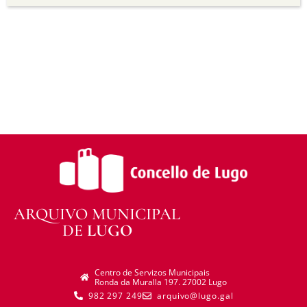
distribuír o material modificado.
Sen restricións adicionais —
Non pode aplicar
termos legais ou medidas tecnolóxicas que
legalmente impidan a outros facer algo que a
licenza permite.
ARQUIVO MUNICIPAL
DE
LUGO
Centro de Servizos Municipais
Ronda da Muralla 197. 27002 Lugo
982 297 249
arquivo@lugo.gal