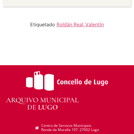
Sen derivadas —
Se vostede remestura,
transforma ou recrea sobre o material, non pode
distribuír o material modificado.
Sen restricións adicionais —
Non pode aplicar
termos legais ou medidas tecnolóxicas que
Roldán Real, Valentín
Etiquetado
legalmente impidan a outros facer algo que a
licenza permite.
ARQUIVO MUNICIPAL
DE
LUGO
Centro de Servizos Municipais
Ronda da Muralla 197. 27002 Lugo