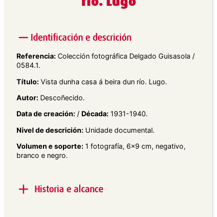
río. Lugo
Identificación e descrición
Referencia:
Colección fotográfica Delgado Guisasola /
0584.1.
Título:
Vista dunha casa á beira dun río. Lugo.
Autor:
Descoñecido.
Data de creación:
/
Década:
1931-1940.
Nivel de descrición:
Unidade documental.
Volumen e soporte:
1 fotografía, 6×9 cm, negativo,
branco e negro.
Historia e alcance
Alcance e contido:
Vista en plano xeral dunha casa