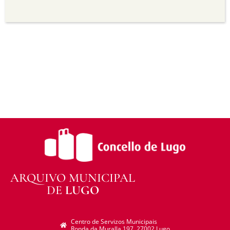
Sen derivadas —
Se vostede remestura,
transforma ou recrea sobre o material, non pode
distribuír o material modificado.
Sen restricións adicionais —
Non pode aplicar
termos legais ou medidas tecnolóxicas que
legalmente impidan a outros facer algo que a
licenza permite.
ARQUIVO MUNICIPAL
DE
LUGO
Centro de Servizos Municipais
Ronda da Muralla 197. 27002 Lugo