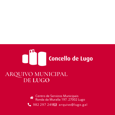
distribuír o material modificado.
Sen restricións adicionais —
Non pode aplicar
termos legais ou medidas tecnolóxicas que
legalmente impidan a outros facer algo que a
licenza permite.
ARQUIVO MUNICIPAL
DE
LUGO
Centro de Servizos Municipais
Ronda da Muralla 197. 27002 Lugo
982 297 249
arquivo@lugo.gal