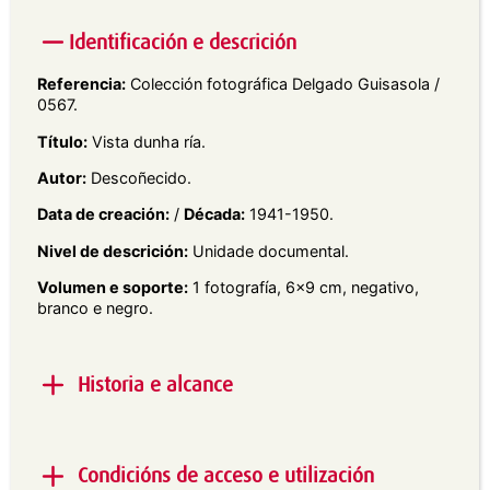
Identificación e descrición
Referencia:
Colección fotográfica Delgado Guisasola /
0567.
Título:
Vista dunha ría.
Autor:
Descoñecido.
Data de creación:
/
Década:
1941-1950.
Nivel de descrición:
Unidade documental.
Volumen e soporte:
1 fotografía, 6×9 cm, negativo,
branco e negro.
Historia e alcance
Alcance e contido:
Vista en plano xeral dun punto
costeiro, con embarcacións e casas ao fondo, e
Condicións de acceso e utilización
gaivotas no ceo.