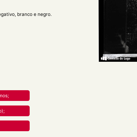
egativo, branco e negro.
tro do Mosteiro de Samos e
tro, e un monxe ao pé dela.
reative Commons Attribution-
nal.
mos;
rial en calquera medio ou
);
berdades mentres vostede