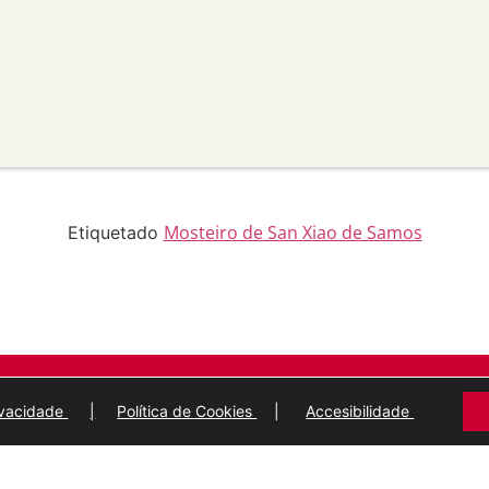
apropiado , fornecer un
 cambios. Pode facelo de
aneira que poida suxerir que
 uso.
material para propósitos
transforma ou recrea sobre o
modificado.
licar termos legais ou
idan a outros facer algo que
Mosteiro de San Xiao de Samos
Etiquetado
ARQUIVO MUNICIPAL
DE
LUGO
rivacidade
|
Política de Cookies
|
Accesibilidade