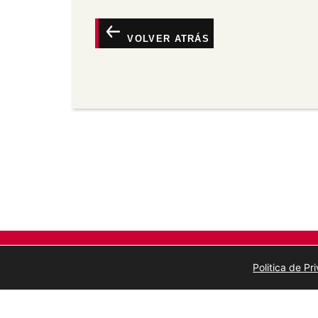
Atribución —
Debe dar o recoñecemento 
vínculo á licenza e indicar se se fixeron
calquera maneira razoábel pero non de m
VOLVER ATRÁS
o licenciante o apoia a vostede ou o seu
Non comercial —
Non pode utilizar este 
comerciais.
Sen derivadas —
Se vostede remestura, 
material, non pode distribuír o material 
Sen restricións adicionais —
Non pode ap
medidas tecnolóxicas que legalmente imp
a licenza permite.
Politica de P