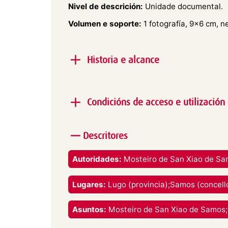
Nivel de descrición:
Unidade documental.
Volumen e soporte:
1 fotografía, 9×6 cm, n
Historia e alcance
Alcance e contido:
Vista de parte do claus
o seu xardín, coa fonte das Nereidas no cen
Condicións de acceso e utilización
Produtor:
Concello de Lugo
Descritores
Imaxe rexistrada baixo licenza C
Utilización:
NonCommercial-NoDerivatives 4.0 Internatio
Vostede é libre de:
Autoridades:
Mosteiro de San Xiao de Sa
Compartir — copiar e redistribuír o mate
Lugares:
Lugo (provincia);Samos (concello
formato.
O licenciante non pode revogar estas li
cumpra os termos da licenza.
Asuntos:
Mosteiro de San Xiao de Samos;
Nos seguintes termos: