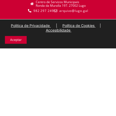
Centro de Servizos Municipais
Ronda da Muralla 197. 27002 Lugo
982 297 249
arquivo@lugo.gal
Politica de Privacidade
|
Política de Cookies
|
Accesibilidade
Aceptar