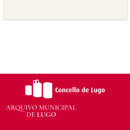
Sen derivadas —
Se vostede remestura,
transforma ou recrea sobre o material, non pode
distribuír o material modificado.
Sen restricións adicionais —
Non pode aplicar
termos legais ou medidas tecnolóxicas que
legalmente impidan a outros facer algo que a
licenza permite.
ARQUIVO MUNICIPAL
DE
LUGO