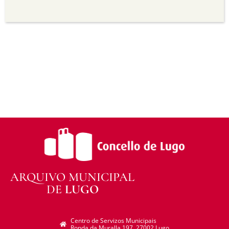
Sen derivadas —
Se vostede remestura,
transforma ou recrea sobre o material, non pode
distribuír o material modificado.
Sen restricións adicionais —
Non pode aplicar
termos legais ou medidas tecnolóxicas que
legalmente impidan a outros facer algo que a
licenza permite.
ARQUIVO MUNICIPAL
DE
LUGO
Centro de Servizos Municipais
Ronda da Muralla 197. 27002 Lugo