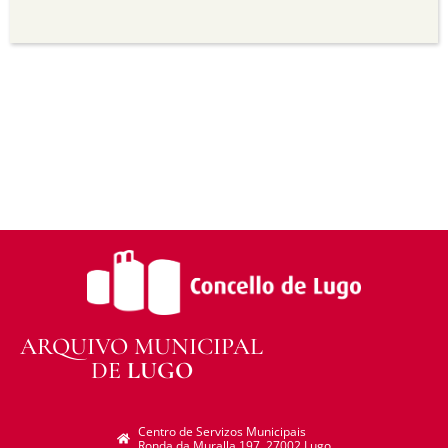
Sen derivadas —
Se vostede remestura,
transforma ou recrea sobre o material, non pode
distribuír o material modificado.
Sen restricións adicionais —
Non pode aplicar
termos legais ou medidas tecnolóxicas que
legalmente impidan a outros facer algo que a
licenza permite.
ARQUIVO MUNICIPAL
DE
LUGO
Centro de Servizos Municipais
Ronda da Muralla 197. 27002 Lugo