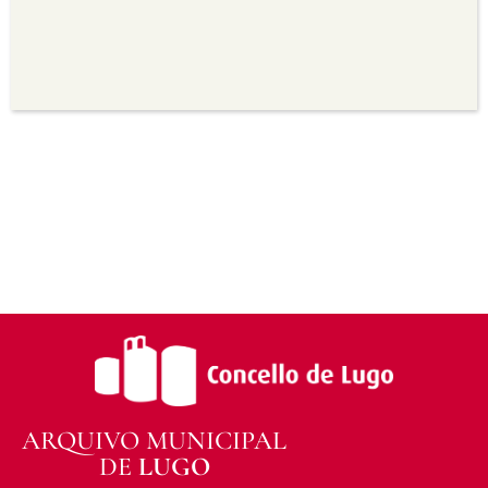
seu uso.
Non comercial —
Non pode utilizar este material
para propósitos comerciais.
Sen derivadas —
Se vostede remestura,
transforma ou recrea sobre o material, non pode
distribuír o material modificado.
Sen restricións adicionais —
Non pode aplicar
termos legais ou medidas tecnolóxicas que
legalmente impidan a outros facer algo que a
licenza permite.
ARQUIVO MUNICIPAL
DE
LUGO