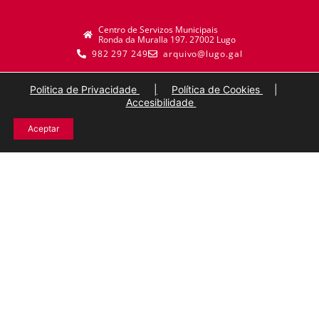
Centro de Servizos Municipais
Ronda da Muralla 197. 27002 Lugo
982 297 249
arquivo@lugo.gal
Politica de Privacidade
|
Política de Cookies
|
Accesibilidade
Aceptar