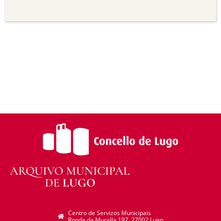
Sen derivadas —
Se vostede remestura,
transforma ou recrea sobre o material, non pode
distribuír o material modificado.
Sen restricións adicionais —
Non pode aplicar
termos legais ou medidas tecnolóxicas que
legalmente impidan a outros facer algo que a
licenza permite.
ARQUIVO MUNICIPAL
DE
LUGO
Centro de Servizos Municipais
Ronda da Muralla 197. 27002 Lugo