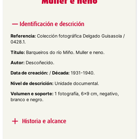
Muller e neno
Identificación e descrición
Referencia:
Colección fotográfica Delgado Guisasola /
0428.1.
Título:
Barqueiros do río Miño. Muller e neno.
Autor:
Descoñecido.
Data de creación:
/
Década:
1931-1940.
Nivel de descrición:
Unidade documental.
Volumen e soporte:
1 fotografía, 6×9 cm, negativo,
branco e negro.
Historia e alcance
Alcance e contido:
Retrato en plano xeral dunha