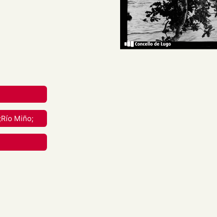
ío Miño, cun edificio e
reative Commons Attribution-
nal.
rial en calquera medio ou
;Río Miño;
berdades mentres vostede
apropiado , fornecer un
 cambios. Pode facelo de
aneira que poida suxerir que
 uso.
material para propósitos