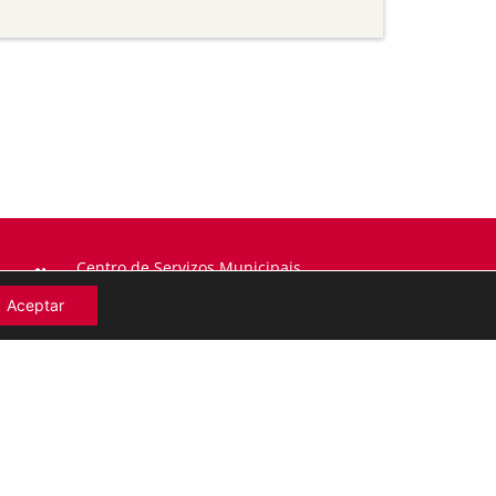
Centro de Servizos Municipais
Ronda da Muralla 197. 27002 Lugo
Aceptar
982 297 249
arquivo@lugo.gal