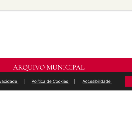
transforma ou recrea sobre o
modificado.
licar termos legais ou
idan a outros facer algo que
ARQUIVO MUNICIPAL
DE
LUGO
rivacidade
|
Política de Cookies
|
Accesibilidade