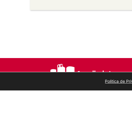
Sen derivadas —
Se vostede remestura, 
material, non pode distribuír o material 
Sen restricións adicionais —
Non pode ap
medidas tecnolóxicas que legalmente imp
a licenza permite.
Politica de P