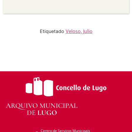
Sen derivadas —
Se vostede remestura,
transforma ou recrea sobre o material, non pode
distribuír o material modificado.
Sen restricións adicionais —
Non pode aplicar
termos legais ou medidas tecnolóxicas que
legalmente impidan a outros facer algo que a
Veloso, Julio
Etiquetado
licenza permite.
ARQUIVO MUNICIPAL
DE
LUGO
Centro de Servizos Municipais