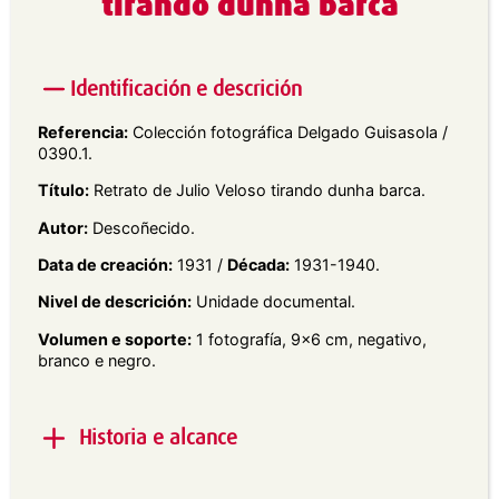
tirando dunha barca
Identificación e descrición
Referencia:
Colección fotográfica Delgado Guisasola /
0390.1.
Título:
Retrato de Julio Veloso tirando dunha barca.
Autor:
Descoñecido.
Data de creación:
1931 /
Década:
1931-1940.
Nivel de descrición:
Unidade documental.
Volumen e soporte:
1 fotografía, 9×6 cm, negativo,
branco e negro.
Historia e alcance
Alcance e contido:
Retrato en plano xeral dun home