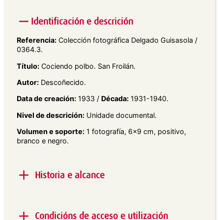
Identificación e descrición
Referencia:
Colección fotográfica Delgado Guisasola /
0364.3.
Título:
Cociendo polbo. San Froilán.
Autor:
Descoñecido.
Data de creación:
1933 /
Década:
1931-1940.
Nivel de descrición:
Unidade documental.
Volumen e soporte:
1 fotografía, 6×9 cm, positivo,
branco e negro.
Historia e alcance
Alcance e contido:
Retrato en plano xeral de dous
homes con traxe e boina no San Froilán. O home da
Condicións de acceso e utilización
esquerda leva un bastón apoiado no antebrazo,