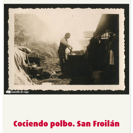
Cociendo polbo. San Froilán