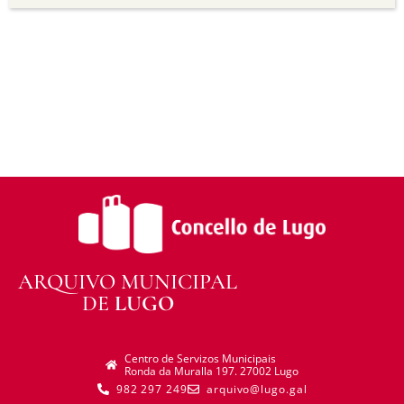
distribuír o material modificado.
Sen restricións adicionais —
Non pode aplicar
termos legais ou medidas tecnolóxicas que
legalmente impidan a outros facer algo que a
licenza permite.
ARQUIVO MUNICIPAL
DE
LUGO
Centro de Servizos Municipais
Ronda da Muralla 197. 27002 Lugo
982 297 249
arquivo@lugo.gal