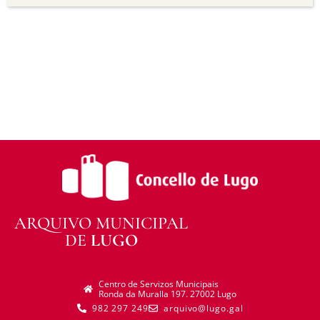
distribuír o material modificado.
Sen restricións adicionais —
Non pode aplicar
termos legais ou medidas tecnolóxicas que
legalmente impidan a outros facer algo que a
licenza permite.
ARQUIVO MUNICIPAL
DE
LUGO
Centro de Servizos Municipais
Ronda da Muralla 197. 27002 Lugo
982 297 249
arquivo@lugo.gal