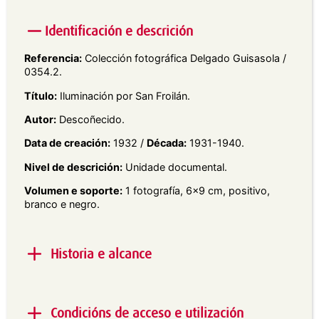
Identificación e descrición
Referencia:
Colección fotográfica Delgado Guisasola /
0354.2.
Título:
Iluminación por San Froilán.
Autor:
Descoñecido.
Data de creación:
1932 /
Década:
1931-1940.
Nivel de descrición:
Unidade documental.
Volumen e soporte:
1 fotografía, 6×9 cm, positivo,
branco e negro.
Historia e alcance
Alcance e contido:
Vista nocturna en plano detalle
do cantón iluminado da Praza Maior de Lugo, polas
Condicións de acceso e utilización
festas do San Froilán.