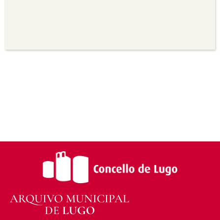
seu uso.
Non comercial —
Non pode utilizar este material
para propósitos comerciais.
Sen derivadas —
Se vostede remestura,
transforma ou recrea sobre o material, non pode
distribuír o material modificado.
Sen restricións adicionais —
Non pode aplicar
termos legais ou medidas tecnolóxicas que
legalmente impidan a outros facer algo que a
licenza permite.
ARQUIVO MUNICIPAL
DE
LUGO