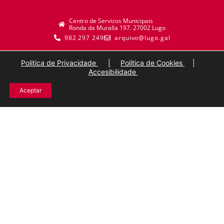
Centro de Servizos Municipais
Ronda da Muralla 197. 27002 Lugo
982 297 249
arquivo@lugo.gal
Politica de Privacidade
|
Política de Cookies
|
Accesibilidade
Aceptar