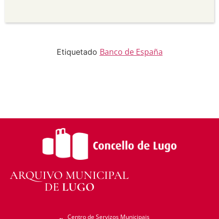
Sen derivadas —
Se vostede remestura,
transforma ou recrea sobre o material, non pode
distribuír o material modificado.
Sen restricións adicionais —
Non pode aplicar
termos legais ou medidas tecnolóxicas que
legalmente impidan a outros facer algo que a
Banco de España
Etiquetado
licenza permite.
ARQUIVO MUNICIPAL
DE
LUGO
Centro de Servizos Municipais