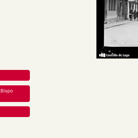
re, con edificios nos
s. Ao fondo a Porta Bispo
reative Commons Attribution-
nal.
rial en calquera medio ou
;Bispo
berdades mentres vostede
apropiado , fornecer un
 cambios. Pode facelo de
aneira que poida suxerir que
 uso.