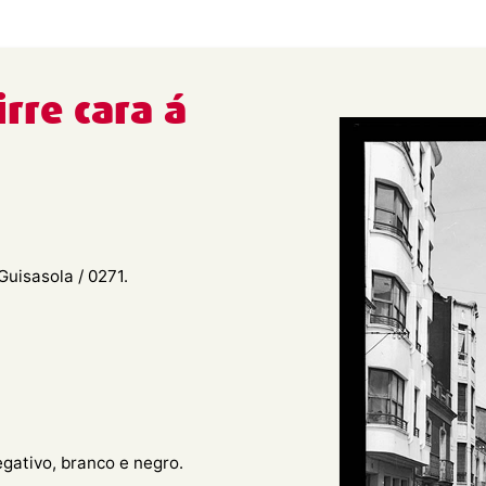
rre cara á
uisasola / 0271.
egativo, branco e negro.