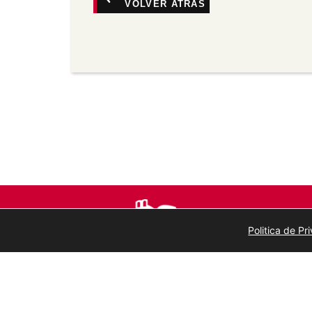
VOLVER ATRÁS
Non comercial —
Non pode utilizar este 
comerciais.
Sen derivadas —
Se vostede remestura, 
material, non pode distribuír o material 
Sen restricións adicionais —
Non pode ap
medidas tecnolóxicas que legalmente imp
a licenza permite.
Politica de P