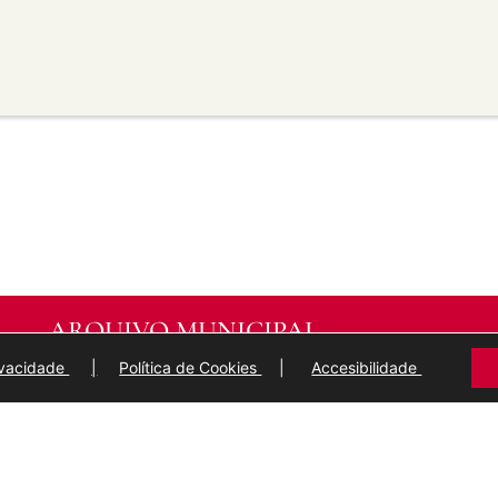
material para propósitos
transforma ou recrea sobre o
modificado.
licar termos legais ou
idan a outros facer algo que
ARQUIVO MUNICIPAL
DE
LUGO
rivacidade
|
Política de Cookies
|
Accesibilidade