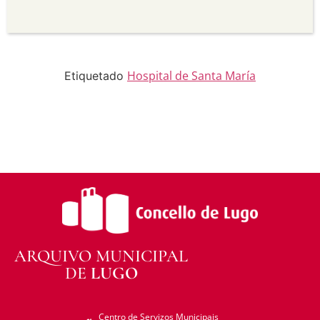
Sen derivadas —
Se vostede remestura,
transforma ou recrea sobre o material, non pode
distribuír o material modificado.
Sen restricións adicionais —
Non pode aplicar
termos legais ou medidas tecnolóxicas que
legalmente impidan a outros facer algo que a
Hospital de Santa María
Etiquetado
licenza permite.
ARQUIVO MUNICIPAL
DE
LUGO
Centro de Servizos Municipais