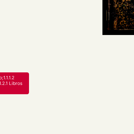
óns do Concello de Lugo
rdos adoptados. Libro: 219.
;1.1.1.2
.2.1 Libros