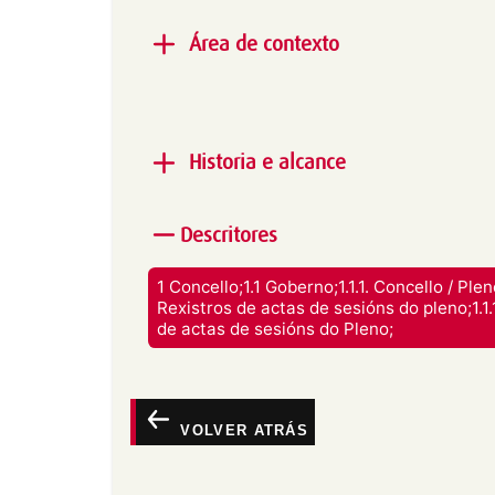
Área de contexto
Produtor:
Concello de Lugo
Historia e alcance
Alcance e contido:
Libro de actas das sesi
Descritores
para dar fe dos asuntos tratados e dos aco
1 Concello;1.1 Goberno;1.1.1. Concello / Pleno
Rexistros de actas de sesións do pleno;1.1.1
de actas de sesións do Pleno;
VOLVER ATRÁS