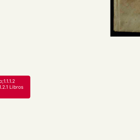
res do Concello de Lugo.
idade de Lugo por
;1.1.1.2
.2.1 Libros