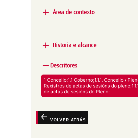
Área de contexto
Produtor:
Concello de Lugo
Historia e alcance
Alcance e contido:
Libro de Actas Capitula
Descritores
Libro 50. Contén documentos remitidos á c
autoridades civís, relixiosas e particulares.
1 Concello;1.1 Goberno;1.1.1. Concello / Pleno
Rexistros de actas de sesións do pleno;1.1.1
de actas de sesións do Pleno;
VOLVER ATRÁS