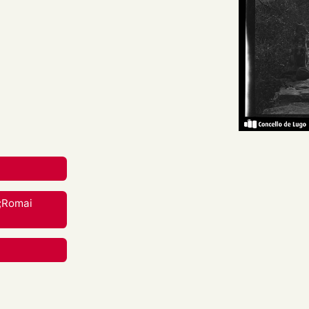
 dun home traxeado, apoiado
, gravata e sombreiro, cun
reative Commons Attribution-
nal.
rial en calquera medio ou
);Romai
berdades mentres vostede
apropiado , fornecer un
 cambios. Pode facelo de
aneira que poida suxerir que
 uso.