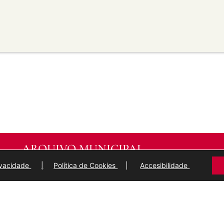
material para propósitos
transforma ou recrea sobre o
modificado.
licar termos legais ou
idan a outros facer algo que
ARQUIVO MUNICIPAL
DE
LUGO
rivacidade
|
Política de Cookies
|
Accesibilidade