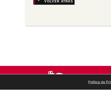
VOLVER ATRÁS
Non comercial —
Non pode utilizar este 
comerciais.
Sen derivadas —
Se vostede remestura, 
material, non pode distribuír o material 
Sen restricións adicionais —
Non pode ap
medidas tecnolóxicas que legalmente imp
a licenza permite.
Politica de P