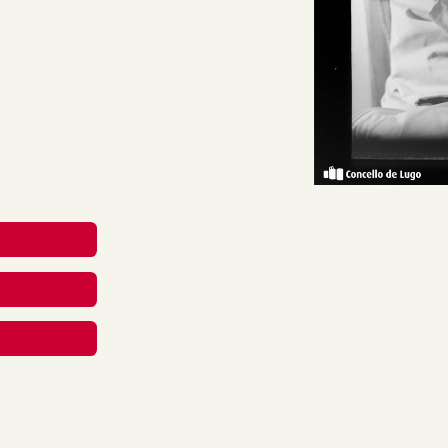
no medio dun home sentado,
ando unha pipa.
reative Commons Attribution-
nal.
rial en calquera medio ou
berdades mentres vostede
apropiado , fornecer un
 cambios. Pode facelo de
aneira que poida suxerir que
 uso.