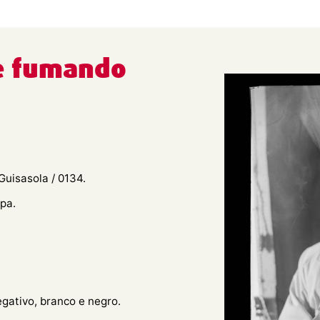
e fumando
Guisasola / 0134.
pa.
egativo, branco e negro.