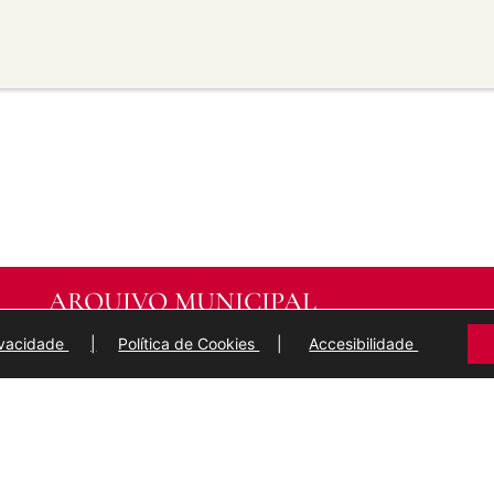
material para propósitos
transforma ou recrea sobre o
modificado.
licar termos legais ou
idan a outros facer algo que
ARQUIVO MUNICIPAL
DE
LUGO
rivacidade
|
Política de Cookies
|
Accesibilidade