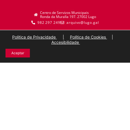
Centro de Servizos Municipais
Ronda da Muralla 197. 27002 Lugo
982 297 249
arquivo@lugo.gal
Politica de Privacidade
|
Política de Cookies
|
Accesibilidade
Aceptar