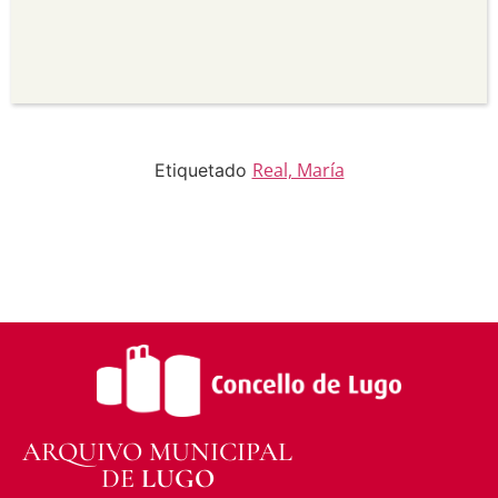
para propósitos comerciais.
Sen derivadas —
Se vostede remestura,
transforma ou recrea sobre o material, non pode
distribuír o material modificado.
Sen restricións adicionais —
Non pode aplicar
termos legais ou medidas tecnolóxicas que
legalmente impidan a outros facer algo que a
licenza permite.
Real, María
Etiquetado
ARQUIVO MUNICIPAL
DE
LUGO