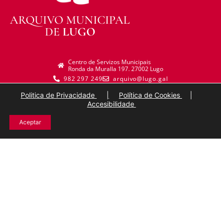
ARQUIVO MUNICIPAL
DE
LUGO
Centro de Servizos Municipais
Ronda da Muralla 197. 27002 Lugo
982 297 249
arquivo@lugo.gal
Politica de Privacidade
|
Política de Cookies
|
Accesibilidade
Aceptar