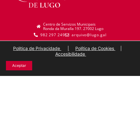
DE
LUGO
Centro de Servizos Municipais
Ronda da Muralla 197. 27002 Lugo
982 297 249
arquivo@lugo.gal
Politica de Privacidade
|
Política de Cookies
|
Accesibilidade
Aceptar