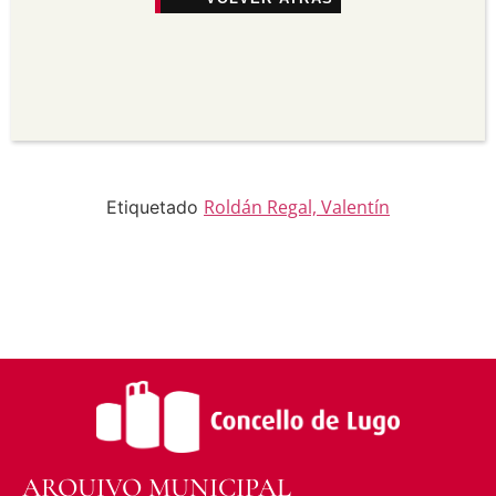
seu uso.
Non comercial —
Non pode utilizar este material
para propósitos comerciais.
Sen derivadas —
Se vostede remestura,
transforma ou recrea sobre o material, non pode
distribuír o material modificado.
Sen restricións adicionais —
Non pode aplicar
termos legais ou medidas tecnolóxicas que
legalmente impidan a outros facer algo que a
licenza permite.
Roldán Regal, Valentín
Etiquetado
ARQUIVO MUNICIPAL