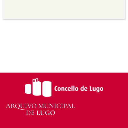
Sen derivadas —
Se vostede remestura,
transforma ou recrea sobre o material, non pode
distribuír o material modificado.
Sen restricións adicionais —
Non pode aplicar
termos legais ou medidas tecnolóxicas que
legalmente impidan a outros facer algo que a
licenza permite.
ARQUIVO MUNICIPAL
DE
LUGO