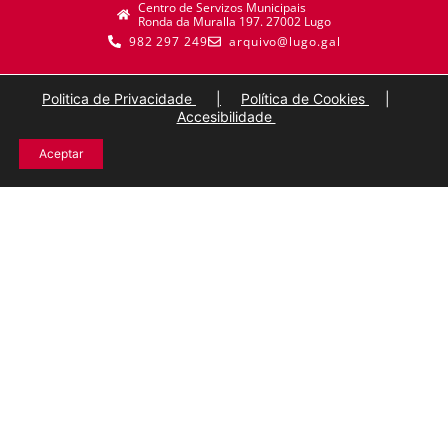
Centro de Servizos Municipais
Ronda da Muralla 197. 27002 Lugo
982 297 249
arquivo@lugo.gal
Politica de Privacidade
|
Política de Cookies
|
Accesibilidade
Aceptar