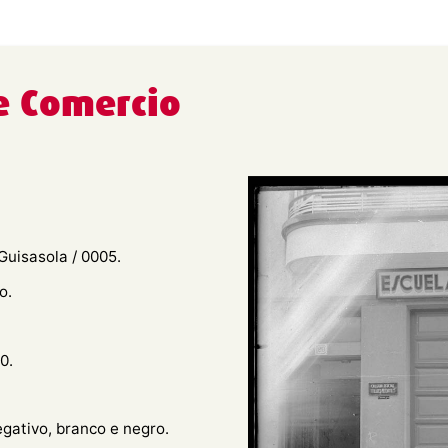
de Comercio
Guisasola / 0005.
o.
0.
egativo, branco e negro.