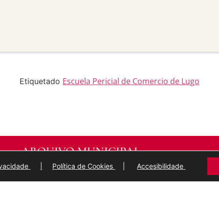
material para propósitos
transforma ou recrea sobre o
modificado.
licar termos legais ou
idan a outros facer algo que
Escuela Pericial de Comercio de Lugo
Etiquetado
ARQUIVO MUNICIPAL
DE
LUGO
rivacidade
|
Política de Cookies
|
Accesibilidade