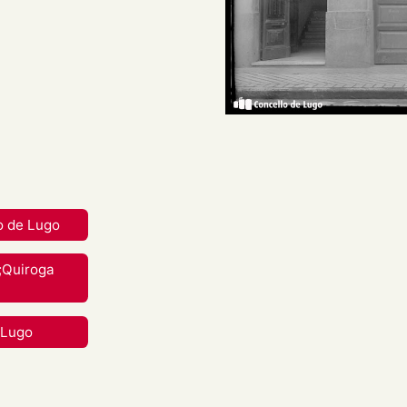
da fachada da Escola de
fil diante da porta.
reative Commons Attribution-
nal.
o de Lugo
rial en calquera medio ou
;Quiroga
berdades mentres vostede
 Lugo
apropiado , fornecer un
 cambios. Pode facelo de
aneira que poida suxerir que
 uso.