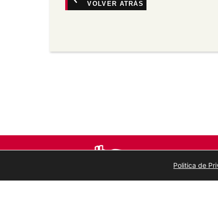
VOLVER ATRÁS
Non comercial —
Non pode utilizar este 
comerciais.
Sen derivadas —
Se vostede remestura, 
material, non pode distribuír o material 
Sen restricións adicionais —
Non pode ap
medidas tecnolóxicas que legalmente imp
a licenza permite.
Politica de P